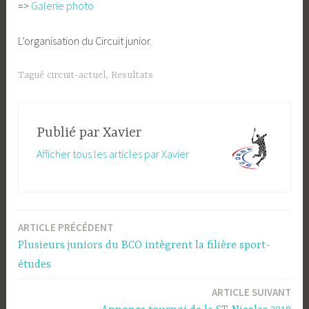
=>
Galerie photo
L’organisation du Circuit junior.
Tagué
circuit-actuel
,
Resultats
Publié par
Xavier
Afficher tous les articles par Xavier
ARTICLE PRÉCÉDENT
Navigation
Plusieurs juniors du BCO intègrent la filière sport-
de
études
l’article
ARTICLE SUIVANT