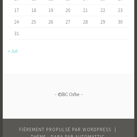
17
18
19
20
21
22
23
24
25
26
27
28
29
30
31
« Juil
©BC Orbe
FIÈREMENT PROPULSÉ PAR WORDPRESS
|
THÈME : DARA PAR
AUTOMATTIC
.