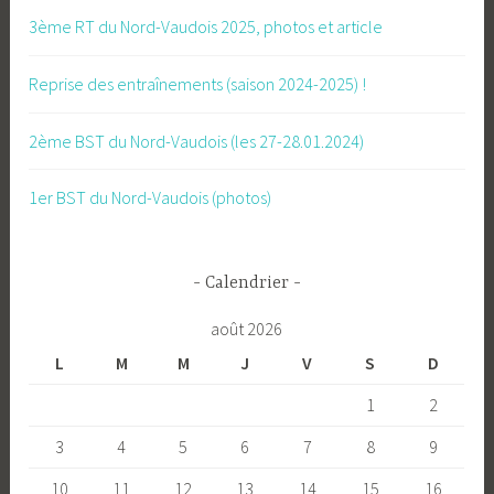
3ème RT du Nord-Vaudois 2025, photos et article
Reprise des entraînements (saison 2024-2025) !
2ème BST du Nord-Vaudois (les 27-28.01.2024)
1er BST du Nord-Vaudois (photos)
Calendrier
août 2026
L
M
M
J
V
S
D
1
2
3
4
5
6
7
8
9
10
11
12
13
14
15
16